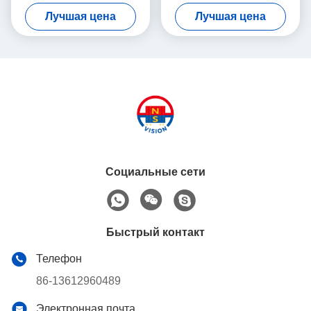
покрытия цинка сильные
земли постоянный
Лучшая цена
Лучшая цена
промышленные
оцинковывает пользу
покрытия универсальную
Социальные сети
Быстрый контакт
Телефон
86-13612960489
Электронная почта