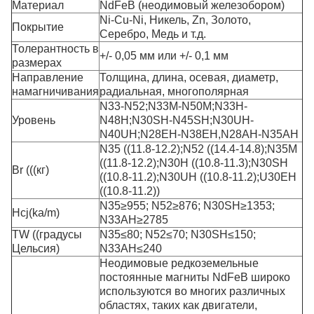
Материал
NdFeB (неодимовый железобором)
Ni-Cu-Ni, Никель, Zn, Золото,
Покрытие
Серебро, Медь и т.д.
Толерантность в
+/- 0,05 мм или +/- 0,1 мм
размерах
Направление
Толщина, длина, осевая, диаметр,
намагничивания
радиальная, многополярная
N33-N52;N33M-N50M;N33H-
Уровень
N48H;N30SH-N45SH;N30UH-
N40UH;N28EH-N38EH,
N28AH-N35AH
N35 ((11.8-12.2);N52 ((14.4-14.8);N35M
((11.8-12.2);N30H ((10.8-11.3);N30SH
Br (((кг)
((10.8-11.2);N30UH ((10.8-11.2);U30EH
((10.8-11.2))
N35≥955; N52≥876; N30SH≥1353;
Hcj(ka/m)
N33AH≥2785
TW ((градусы
N35≤80; N52≤70; N30SH≤150;
Цельсия)
N33AH≤240
Неодимовые редкоземельные
постоянные магниты NdFeB широко
используются во многих различных
областях, таких как двигатели,