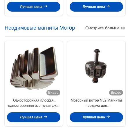
генератора мотора
редкой земли неодимия
сильные с отверстием
Лучшая цена
Лучшая цена
Неодимовые магниты Мотор
Смотрите больше >>
Видео
Видео
Односторонняя плоская,
Моторный ротор N52 Магниты
односторонняя изогнутая дуга
неодима для
N52 Неодимовые магниты
электроснабжения
Лучшая цена
Лучшая цена