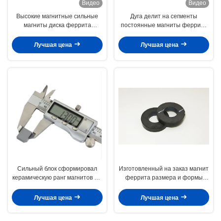
Видео
Видео
Высокие магнитные сильные
Дуга делит на сегменты
магниты диска феррита
постоянные магниты феррита
Д15.2ксД3.2кс6 для Гоогле
52.12X50.18X7.27mm для
Карбоард/холодильника
стойкости промышленных
Лучшая цена
Лучшая цена
моторов высокой
Сильный блок сформировал
Изготовленный на заказ магнит
керамическую ранг магнитов C5
феррита размера и формы
C8 феррита для
постоянный для счетчика воды
промышленной пользы
стопа
Лучшая цена
Лучшая цена