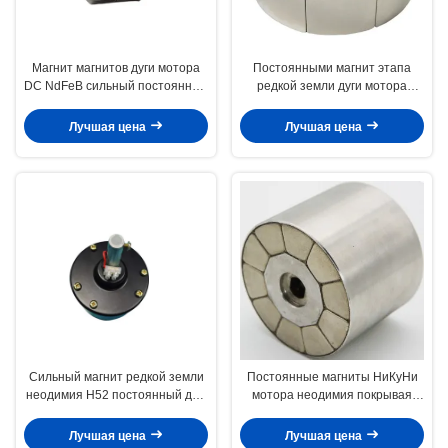
Магнит магнитов дуги мотора
Постоянными магнит этапа
DC NdFeB сильный постоянный
редкой земли дуги мотора
для коробок передач шпоры
неодимия Н35 изогнутый
магнитами
Лучшая цена
Лучшая цена
Сильный магнит редкой земли
Постоянные магниты НиКуНи
неодимия Н52 постоянный для
мотора неодимия покрывая
ветрогенераторов/мотора
яркий серебряный цвет
Лучшая цена
Лучшая цена