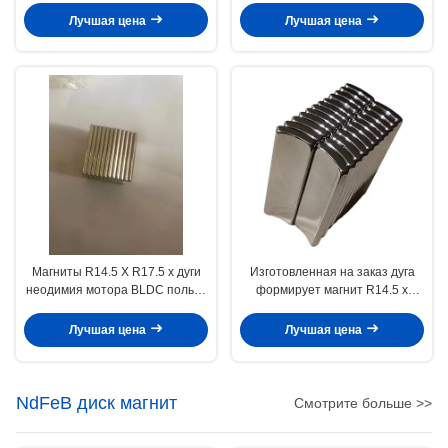
Лучшая цена
Лучшая цена
Магниты R14.5 X R17.5 x дуги
Изготовленная на заказ дуга
неодимия мотора BLDC польза
формирует магнит R14.5 x
40 N50SH промышленная
R17.5 x неодимия мотора BLDC
польза 40 N50SH
Лучшая цена
Лучшая цена
промышленная
NdFeB диск магнит
Смотрите больше >>