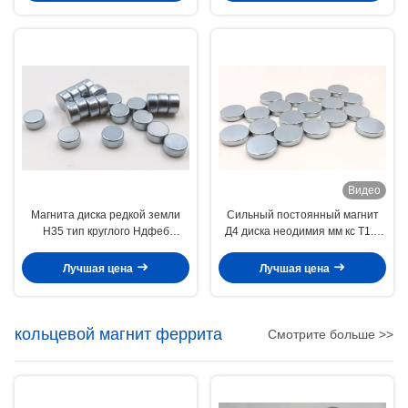
Видео
Магнита диска редкой земли
Сильный постоянный магнит
Н35 тип круглого Ндфеб
Д4 диска неодимия мм кс Т1.5
постоянный для медицинской
мм Н50 для браслета
терапии
Лучшая цена
Лучшая цена
кольцевой магнит феррита
Смотрите больше >>