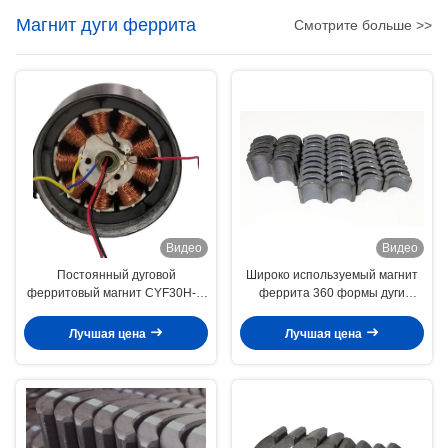
Магнит дуги феррита
Смотрите больше >>
Видео
Видео
Постоянный дуговой
Широко используемый магнит
ферритовый магнит CYF30H-1,
феррита 360 формы дуги
сорт
постоянный для мотора ПМДК
Лучшая цена
Лучшая цена