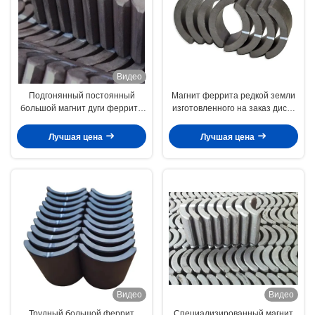
Видео
Подгонянный постоянный
Магнит феррита редкой земли
большой магнит дуги феррита
изготовленного на заказ диска
для пневматического насоса
цилиндра кольца дуги
52.12*50.18*7.27 мм
форменный постоянный
Лучшая цена
Лучшая цена
Видео
Видео
Трудный большой феррит
Специализированный магнит