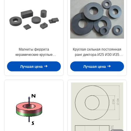
Магниты феррита
Круглая сильная постоянная
керамические круглые
ранг диктора И25 И30 И35
кольцевидные для диктора/
магнита кольца феррита
мотора/датчика
Лучшая цена
Лучшая цена