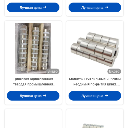
Н45 кс 1/2 " кс 1/8" размер
смолы черноты неодимия mm
дюйма большой
промышленный
Лучшая цена
Лучшая цена
Видео
Видео
Цинковая оцинкованная
Магниты Н50 сильные 20*20мм
твердая промышленная
неодимия покрытия цинка
неодимовая магнитная диска
сильные промышленные
Лучшая цена
Лучшая цена