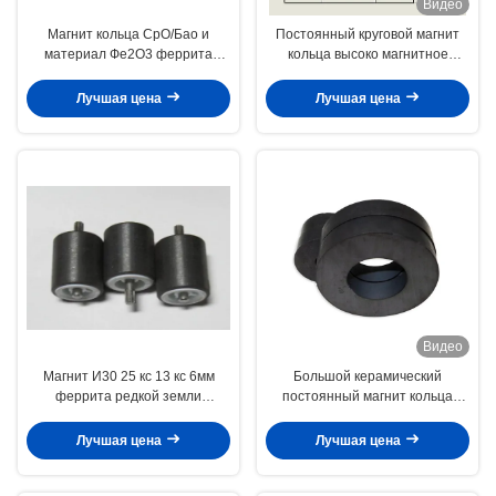
Видео
Магнит кольца СрО/Бао и
Постоянный круговой магнит
материал Фе2О3 феррита
кольца высоко магнитное
ранга И35 постоянный
150мм кс 100мм кс 25мм
феррита
Лучшая цена
Лучшая цена
Видео
Магнит И30 25 кс 13 кс 6мм
Большой керамический
феррита редкой земли
постоянный магнит кольца
постоянный для водяных помп
феррита на польза 134 кс 56 С
25 мм диктора
Лучшая цена
Лучшая цена