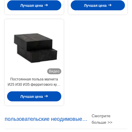
небольшой
для сваривая трубы
Лучшая цена
Лучшая цена
Видео
Постоянная польза магнита
И25 И30 И35 ферритового куба
редкой земли большая
промышленная
Лучшая цена
Смотрите
пользовательские неодимовые
больше >>
магниты