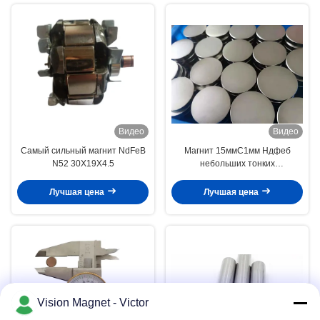
Видео
Видео
Самый сильный магнит NdFeB
Магнит 15ммС1мм Ндфеб
N52 30X19X4.5
небольших тонких
изготовленных на заказ
магнитов неодимия сильный
Лучшая цена
Лучшая цена
круглый плоский
Vision Magnet - Victor