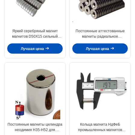
Яркий серебряный магнит
Постоянные аттестованные
магнитов D50X15 сильный
магниты радиальное
спеченный NdFeB диска
кольцевидное ИСО9001 бора
неодимия N52
утюга неодимия
Лучшая цена
Лучшая цена
Постоянные магниты цилиндра
Кольца магнита НдФеБ
неодимия Н35-Н52 для
промышленных магнитов