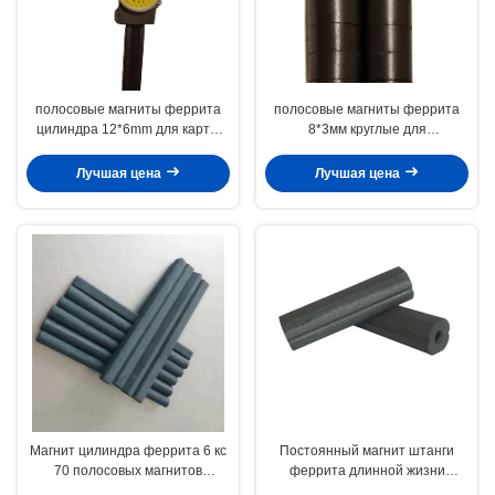
полосовые магниты феррита
полосовые магниты феррита
цилиндра 12*6mm для карты
8*3мм круглые для
Whiteboard холодильника
холодильников досок
магнитной
объявлений двери с защитной
Лучшая цена
Лучшая цена
сеткой
Магнит цилиндра феррита 6 кс
Постоянный магнит штанги
70 полосовых магнитов
феррита длинной жизни
феррита бария Мм круглый
полосовых магнитов феррита