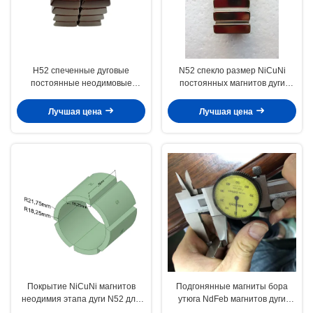
Н52 спеченные дуговые
N52 спекло размер NiCuNi
постоянные неодимовые
постоянных магнитов дуги
магниты НиКуНи
неодимия изготовленный на
25ммкс30ммкс9м
заказ
Лучшая цена
Лучшая цена
Покрытие NiCuNi магнитов
Подгонянные магниты бора
неодимия этапа дуги N52 для
утюга NdFeb магнитов дуги
моторов
неодимия N35 N52