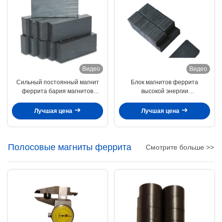
Видео
Видео
Сильный постоянный магнит
Блок магнитов феррита
феррита бария магнитов
высокой энергии
ферритового куба для диктора
промышленный
сформированный для
Лучшая цена
Лучшая цена
промышленного применения
Полосовые магниты феррита
Смотрите больше >>