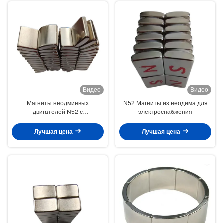
Видео
Видео
Магниты неодмиевых
N52 Магниты из неодима для
двигателей N52 с
электроснабжения
автотранспортным
генератором
Лучшая цена
Лучшая цена