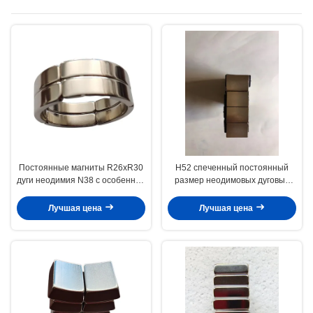
Постоянные магниты R26xR30
Н52 спеченный постоянный
дуги неодимия N38 с особенной
размер неодимовых дуговых
свободной энергией
магнитов НиКуНи
замагничивания для
изготовленный на заказ
Лучшая цена
Лучшая цена
генератора и мотора