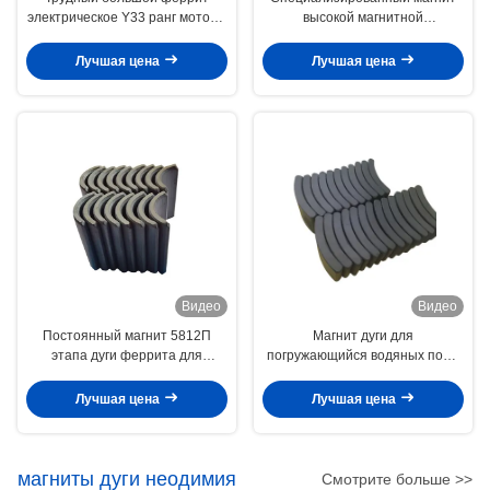
электрическое Y33 ранг моторы
высокой магнитной
магнита 190W
производительности для
R35.5xr28.2x61x80mm
двигателя EPS
Лучшая цена
Лучшая цена
Видео
Видео
Постоянный магнит 5812П
Магнит дуги для
этапа дуги феррита для
погружающийся водяных помп
безщеточного статора мотора
BLDC нагнетает сильные
трудные магниты феррита
Лучшая цена
Лучшая цена
магниты дуги неодимия
Смотрите больше >>