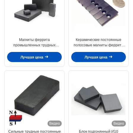
Магниты феррита
Керамические постоянные
промышленных трудных
полосовые магниты феррита
магнитов блока феррита
редкой земли магнитов
сильных керамические
ферритового куба
Лучшая цена
Лучшая цена
Видео
Видео
Сильные трудные постоянные
Блок подгонянный И10