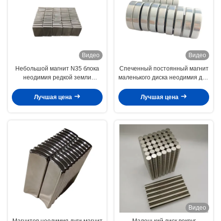
Видео
Видео
Небольшой магнит N35 блока
Спеченный постоянный магнит
неодимия редкой земли
маленького диска неодимия для
постоянный оцинковывает
шкатулки для драгоценностей
пользу покрытия
Н33 Н35
Лучшая цена
Лучшая цена
универсальную
Видео
Магнитов неодимия дуги магнит
Маленький диск вокруг