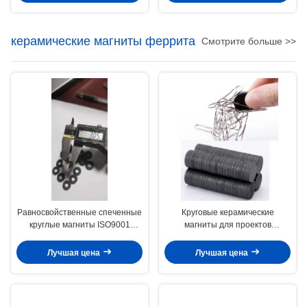
керамические магниты феррита
Смотрите больше >>
Равносвойственные спеченные
Круговые керамические
круглые магниты ISO9001
магниты для проектов
феррита Y15 одобрили
искусства и ремесла/
холодильника/Вхитебоард
Лучшая цена
Лучшая цена