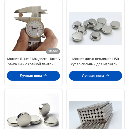
Видео
Магнит Д10кс2 Мм диска НдФеБ
Магнит диска неодимия Н50
ранга Н42 с клейкой лентой 3М
супер сильный для маски сна/
для упаковки
совместного продукта
Лучшая цена
Лучшая цена