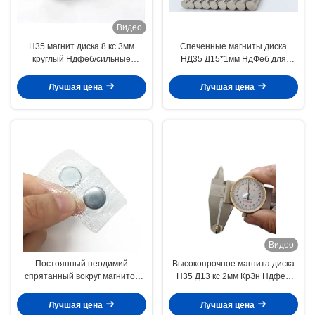
Видео
Н35 магнит диска 8 кс 3мм
Спеченные магниты диска
круглый Ндфеб/сильные
НД35 Д15*1мм НдФеб для
магниты диска для сувенира
материала образования
Лучшая цена
Лучшая цена
Видео
Постоянный неодимий
Высокопрочное магнита диска
спрятанный вокруг магнитов
Н35 Д13 кс 2мм КрЗн Ндфеб
кнопки покрытый ПВК 23 кс 3мм
упакованное в пластиковой
трубке
Лучшая цена
Лучшая цена