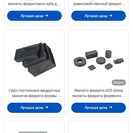
магниты ферритового куба для
равносвойственный феррита
диктора/автомобильных
магнита форменное Ф22 кс 12
датчиков
кс 4мм
Лучшая цена
Лучшая цена
Видео
Гаусс постоянных квадратных
Магнита феррита И25 блока
магнитов феррита формы
магниты феррита форменного
высокий для моторов
прямоугольные сильные
электротранспорта
постоянные
Лучшая цена
Лучшая цена