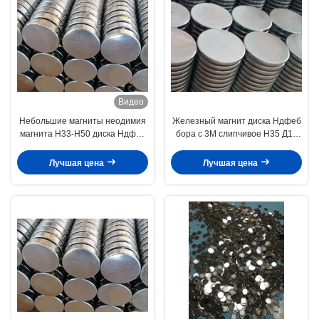
Видео
Небольшие магниты неодимия
Железный магнит диска Ндфеб
магнита Н33-Н50 диска Ндфеб
бора с 3М слипчивое Н35 Д10
круглые для шкатулки для
кс 1 ММ для рамки/альбома
драгоценностей
фото
Лучшая цена
Лучшая цена