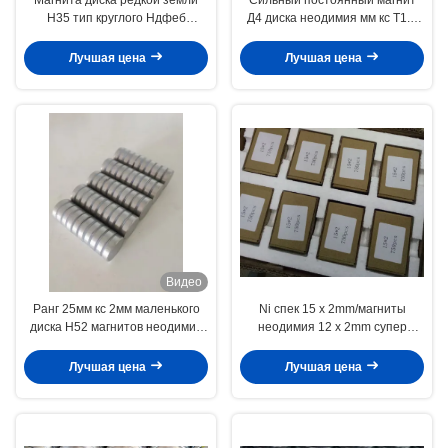
Н35 тип круглого Ндфеб
Д4 диска неодимия мм кс Т1.5
постоянный для медицинской
мм Н50 для браслета
терапии
Лучшая цена
Лучшая цена
Видео
Ранг 25мм кс 2мм маленького
Ni спек 15 x 2mm/магниты
диска Н52 магнитов неодимия
неодимия 12 x 2mm супер
серебряного цвета круговая
сильные для шкатулки для
драгоценностей
Лучшая цена
Лучшая цена