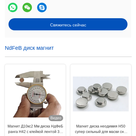
Свяжитесь сейчас
NdFeB диск магнит
Видео
Магнит Д10кс2 Мм диска НдФеБ
Магнит диска неодимия Н50
ранга Н42 с клейкой лентой 3М
супер сильный для маски сна/