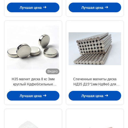
для упаковки
совместного продукта
Лучшая цена
Лучшая цена
Видео
Н35 магнит диска 8 кс 3мм
Спеченные магниты диска
круглый Ндфеб/сильные
НД35 Д15*1мм НдФеб для
магниты диска для сувенира
материала образования
Лучшая цена
Лучшая цена