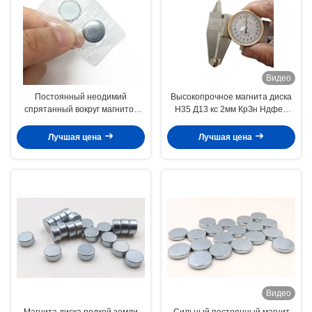
Видео
Постоянный неодимий
Высокопрочное магнита диска
спрятанный вокруг магнитов
Н35 Д13 кс 2мм КрЗн Ндфеб
кнопки покрытый ПВК 23 кс 3мм
упакованное в пластиковой
трубке
Лучшая цена
Лучшая цена
Видео
Магнита диска редкой земли
Сильный постоянный магнит