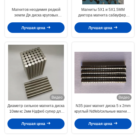
Магнитов неодимия редкой
Магниты 5X1 и 5X1.5MM
земли Дя диска круговых
диктора магнита сабвуфера
круглый сильное 12мм кс 2мм
Neodynium цены по
супер
прейскуранту завода-
Лучшая цена
Лучшая цена
изготовителя мини
Видео
Видео
Диаметр сильное магнита диска
N35 ранг магнит диска 5 x 2mm
10мм кс 2мм Ндфеб супер для
круглый Ndfeb/сильные магниты
небольшой коробки упаковки
диска для наушника
Лучшая цена
Лучшая цена