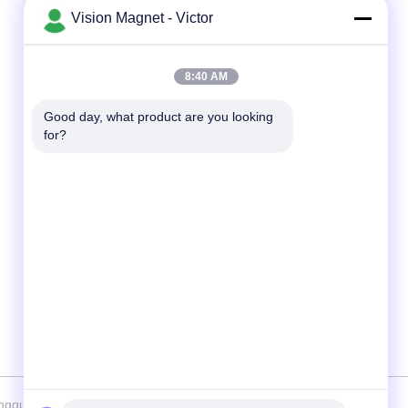
Vision Magnet - Victor
Быстрый контакт
8:40 AM
Телефон
86-13612960489
Good day, what product are you looking 
for?
Электронная почта
marketing@vision-moulding.com
Адрес
3/F, Bldg F, Hui Hong Industrial Park, село
JinXiaoTang, город Фэнганг, город Донгуан,
провинция Гуандун, 523702 Китай
 Vision Plastics Magnetoelectricity Technology Co., Ltd.