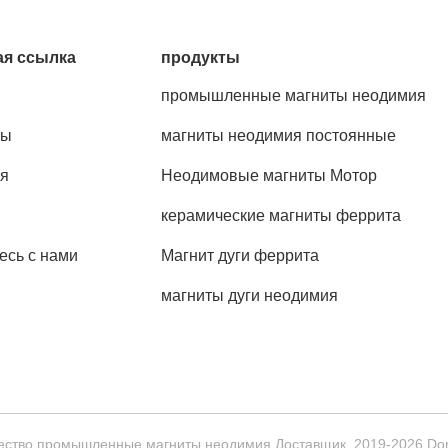
я ссылка
продукты
промышленные магниты неодимия
ты
магниты неодимия постоянные
я
Неодимовые магниты Мотор
керамические магниты феррита
есь с нами
Магнит дуги феррита
магниты дуги неодимия
ство промышленные магниты неодимия Доставщик. 2019-2026 Dongguan