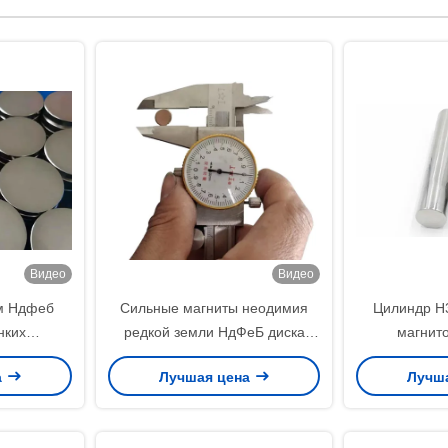
Видео
Видео
м Ндфеб
Сильные магниты неодимия
Цилиндр Н
нких
редкой земли НдФеБ диска
магнит
а заказ
сформированная таможня
пневматиче
а
Лучшая цена
Лучш
я сильный
10мм кс 1мм
бора изгото
кий