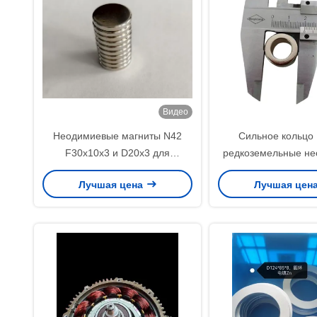
Видео
Неодимиевые магниты N42
Сильное кольцо
F30x10x3 и D20x3 для
редкоземельные н
использования в сумочке
магниты D20 X d12
Лучшая цена
Лучшая цен
кухонной ще