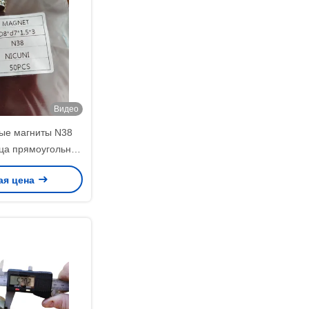
Видео
ые магниты N38
ьца прямоугольной
для мебели
ая цена