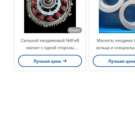
Видео
Сильный неодимовый NdFeB
Магниты неодима 
магнит с одной стороны
кольца и специал
плоский с одной стороны
для промышленны
Лучшая цена
Лучшая цен
изогнутый для 60V 6000W
Surron Light Bee X Motor