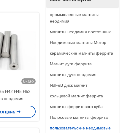
промышленные магниты
неодимия
магниты неодимия постоянные
Неодимовые магниты Мотор
керамические магниты феррита
Магнит дуги феррита
магниты дуги неодимия
Видео
NdFeB диск магнит
35 Н42 Н45 Н52
кольцевой магнит феррита
ов неодимия
ского железного
магниты ферритового куба
ая цена
вленный на заказ
Полосовые магниты феррита
пользовательские неодимовые