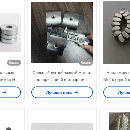
Видео
Видео
иальные
Сильный дугообразный магнит
Неодимиевы
димия Н52
с поляризацией и отверстиями
N52 с одной с
а/диктора
M6 M8 для винтов с потайной
одной сто
а
Лучшая цена
Лучш
головкой
конструкци
коррозионн