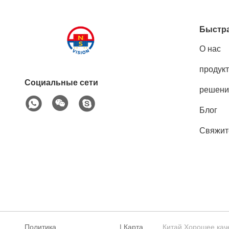
Быстра
О нас
продук
Социальные сети
решени
Блог
Свяжит
Политика
|
Карта
Китай Хорошее каче