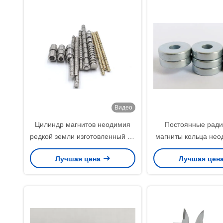
Видео
Цилиндр магнитов неодимия
Постоянные рад
редкой земли изготовленный на
магниты кольца нео
заказ для мобильного
для ветрогенератор
Лучшая цена
Лучшая цен
телефона