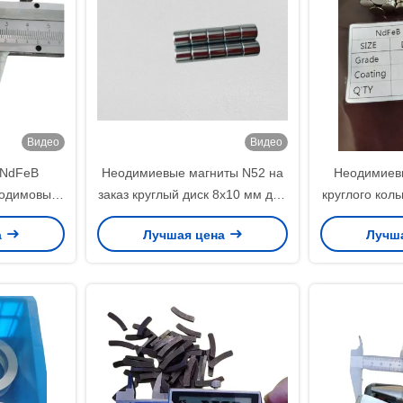
Видео
Видео
 NdFeB
Неодимиевые магниты N52 на
Неодимиев
еодимовые
заказ круглый диск 8x10 мм для
круглого кол
 X 10 Для
изготовления ремонта
формы 
а
Лучшая цена
Лучш
тки
преобразователей