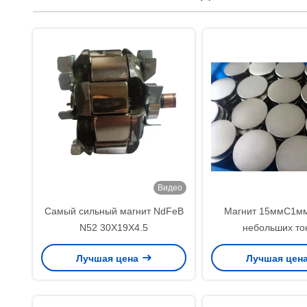
Видео
Самый сильный магнит NdFeB
Магнит 15ммС1м
N52 30X19X4.5
небольших то
изготовленных н
Лучшая цена
Лучшая цен
магнитов неодими
круглый плос