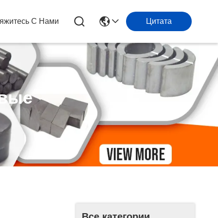
яжитесь С Нами
Цитата
овые
Все категории