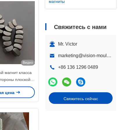
магниты
Свяжитесь с нами
Mr. Victor
marketing@vision-moulding.com
Видео
+86 136 1296 0489
й магнит класса
тороны плоской, с
роны изогнутой
ая цена
ей для высокой
Свяжитесь сейчас
ой устойчивости