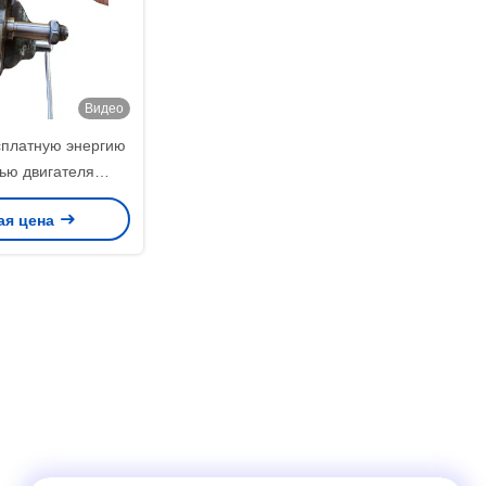
Видео
сплатную энергию
ью двигателя
ного тока и
ая цена
ого генератора с
eB магнита N52 с
ы плоской с одной
ы изогнутой