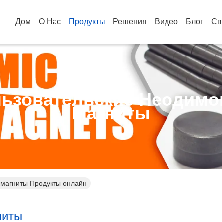
Дом
О Нас
Продукты
Решения
Видео
Блог
Св
ьзовательские Неодим
Магниты
 магниты Продукты онлайн
ниты